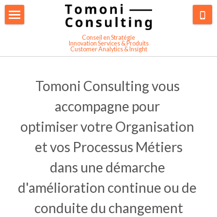
Cabinet de Conseil Tomoni
Conseil en Stratégie
Innovation Services & Produits
Customer Analytics & Insight
Nos Services
A propos de Tomoni Consulting
Cas clients
Innovation de Services
Tomoni Consulting vous 
Plan stratégique
Contact
Exemples Innovations Services
accompagne pour 
Etudes et Co-Conception Clients
optimiser votre Organisation 
Exemple Innovation servicielle
et vos Processus Métiers
Data et Customer Analytics
Exemple Data-analytics
dans une démarche 
Formation Design de Service
Transformation Business Model
d'amélioration continue ou de 
Conseil Organisation/Processus
Exemple Parcours Client
conduite du changement
Transformation Digitale
Exemple Digitalisation Process