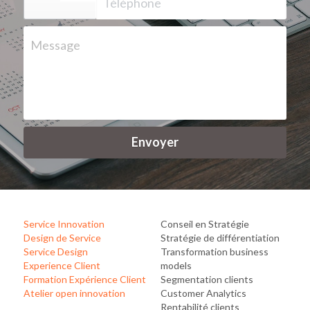
Message
Envoyer
Service Innovation
Conseil en Stratégie
Design de Service 
Stratégie de différentiation
Service Design
Transformation
business 
Experience Client
models
Formation Expérience Client
Segmentation clients
Atelier open innovation
Customer Analytics
Rentabilité clients