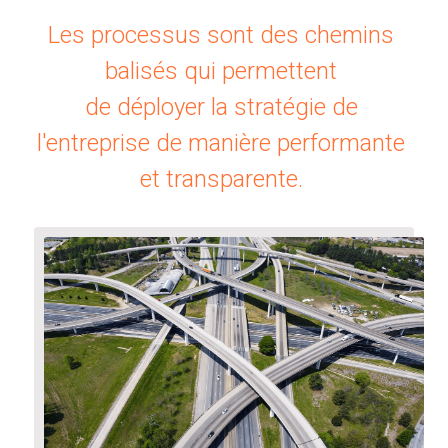
Les processus sont des chemins 
Exemple Social CRM
balisés qui permettent 
Exemple Services Innovants
de déployer la stratégie de 
Exemple Personas Segmentation
l'entreprise de manière performante 
Exemple Etude Clients
et transparente. 
Focus Group en ligne
Exemple Optimisation Processus